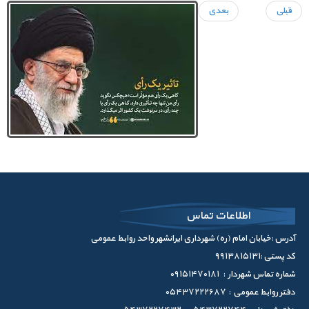
قبلی
بعدی
اطلاعات تماس
آدرس :خیابان امام (ره) شهرداری ایرانشهر واحد روابط عمومی
کد پستی :9913815131
شماره تماس شهردار : 09151470181
دفتر روابط عمومی : 05437222687