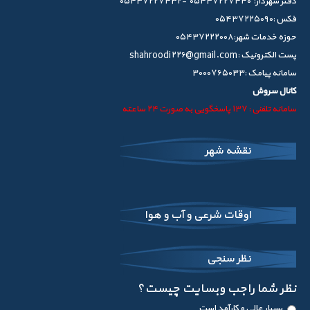
دفتر شهردار: 05437227440 -05437227432
فکس :05437225090
حوزه خدمات شهر:05437222008
پست الکترونیک :shahroodi226@gmail.com
سامانه پیامک :3000765033
کانال سروش
سامانه تلفنی : 137 پاسخگویی به صورت 24 ساعته
نقشه شهر
اوقات شرعی و آب و هوا
نظر سنجی
نظر شما راجب وبسایت چیست؟
بسیار عالی و کارآمد است