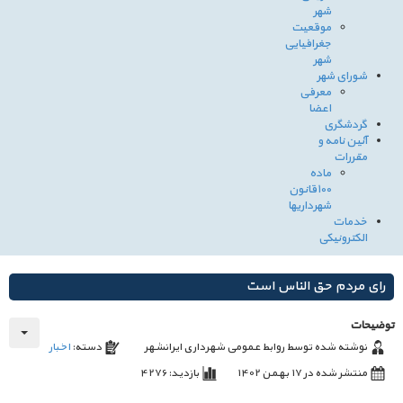
شهر
موقعیت
جغرافیایی
شهر
شورای شهر
معرفی
اعضا
گردشگری
آئین نامه و
مقررات
ماده
100قانون
شهرداریها
خدمات
الکترونیکی
رای مردم حق الناس است
توضیحات
نوشته شده توسط
روابط عمومی شهرداری ایرانشهر
دسته:
اخبار
منتشر شده در 17 بهمن 1402
بازدید: 4276