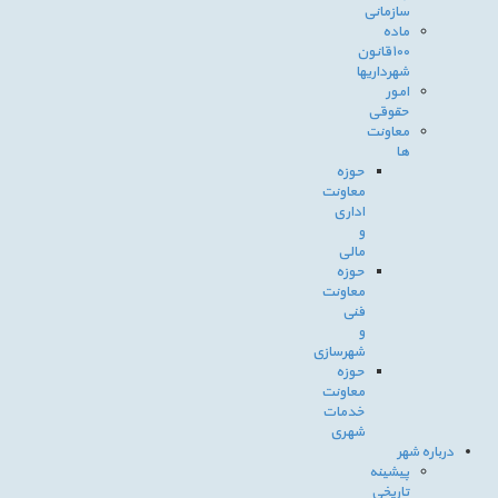
سازمانی
ماده
100قانون
شهرداریها
امور
حقوقی
معاونت
ها
حوزه
معاونت
اداری
و
مالی
حوزه
معاونت
فنی
و
شهرسازی
حوزه
معاونت
خدمات
شهری
درباره شهر
پیشینه
تاریخی